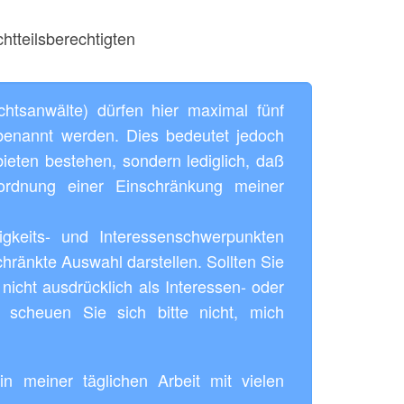
htteilsberechtigten
tsanwälte) dürfen hier maximal fünf
 benannt werden. Dies bedeutet jedoch
ieten bestehen, sondern lediglich, daß
ordnung einer Einschränkung meiner
keits- und Interessenschwerpunkten
hränkte Auswahl darstellen. Sollten Sie
nicht ausdrücklich als Interessen- oder
 scheuen Sie sich bitte nicht, mich
in meiner täglichen Arbeit mit vielen