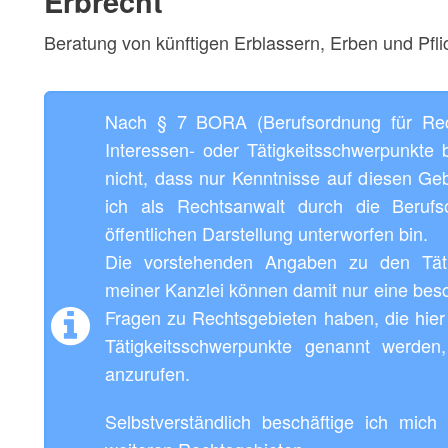
Erbrecht
Beratung von künftigen Erblassern, Erben und Pflic
Nach § 7 BORA (Berufsordnung für Rech
Interessen- oder Tätigkeitsschwerpunkte
nicht, dass nur Kenntnisse auf diesen Geb
ich als Rechtsanwalt durch die Berufs
öffentlichen Darstellung unterworfen bin.
Die vorstehenden Angaben zu den Tätig
meiner Kanzlei können damit nur eine besc
Fragen zu Rechtsgebieten haben, die hier 
Tätigkeitsschwerpunkte genannt werden,
anzurufen.
Selbstverständlich beschäftige ich mich 